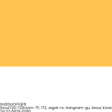
GLEEDUCK
이윤정
720~723room-7F, 172, Jagok-ro, Gangnam-gu, Seoul, Kore
Seoul
Tel.
02-6929-0090